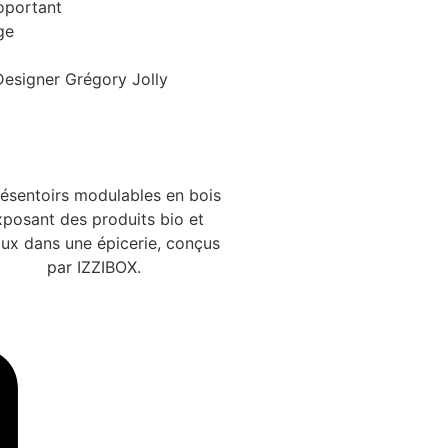
oportant
ge
Designer Grégory Jolly