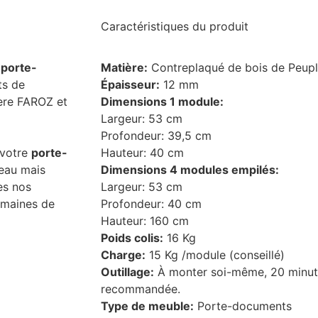
Caractéristiques du produit
e
porte-
Matière:
Contreplaqué de bois de Peupl
ts de
Épaisseur:
12 mm
ère FAROZ et
Dimensions 1 module:
Largeur: 53 cm
Profondeur: 39,5 cm
 votre
porte-
Hauteur: 40 cm
’eau mais
Dimensions 4 modules empilés:
es nos
Largeur: 53 cm
emaines de
Profondeur: 40 cm
Hauteur: 160 cm
Poids colis:
16 Kg
Charge:
15 Kg /module (conseillé)
Outillage:
À monter soi-même, 20 minute
recommandée.
Type de meuble:
Porte-documents