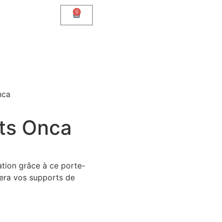
0
nca
ts Onca
tion grâce à ce porte-
mera vos supports de