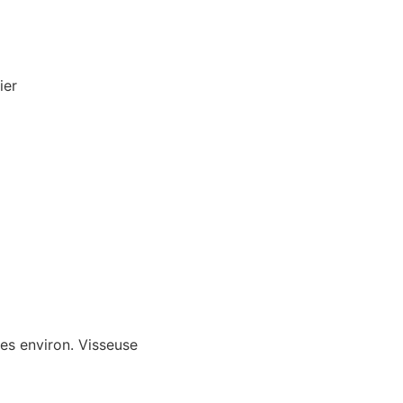
ier
s environ. Visseuse